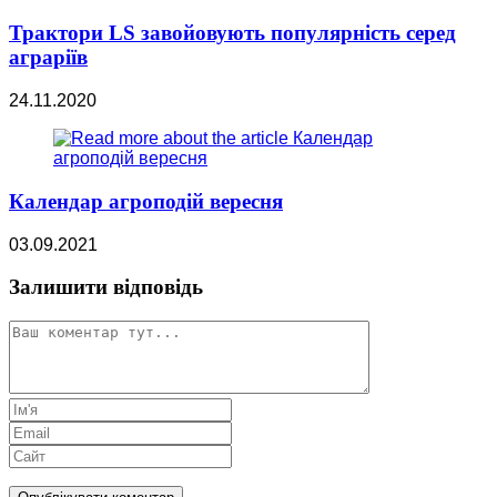
Трактори LS завойовують популярність серед
аграріїв
24.11.2020
Календар агроподій вересня
03.09.2021
Залишити відповідь
Коментар
Enter
your
Enter
name
your
Введіть
or
email
URL-
username
address
адресу