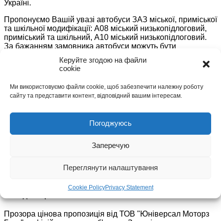
Україні.
Пропонуємо Вашій увазі автобуси ЗАЗ міської, приміської
та шкільної модифікації: А08 міський низькопідлоговий,
приміський та шкільний, А10 міський низькопідлоговий.
За бажанням замовника автобуси можуть бути
дообладнані кондиціонером, маршрутизаторами,
Керуйте згодою на файли
трекерами, валідаторами та комплексними смарт-
cookie
системами контролінгу із навігацією, що інтегрується з
диспетчерськими службами АТП
Ми використовуємо файли cookie, щоб забезпечити належну роботу
сайту та представити контент, відповідний вашим інтересам.
Стандартний пакет документів
Надаєте реєстраційні документи, вносите оплату згідно
Погоджуюсь
рахунку, отримуєте договір купівлі-продажу техніки
Заперечую
ЗРУЧНІ ФОРМИ ОПЛАТИ
Безготівковий розрахунок та програми фінансування
Переглянути налаштування
покупки
Cookie Policy
Privacy Statement
Вигідна ціна
Прозора цінова пропозиція від ТОВ "Юніверсал Моторз