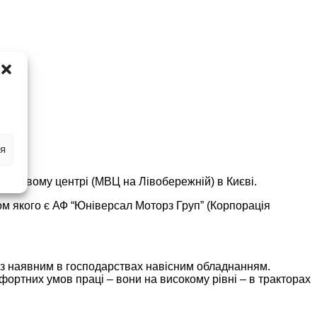
я
вковому центрі (МВЦ на Лівобережній) в Києві.
ром якого є АФ “Юніверсал Моторз Груп” (Корпорація
із наявним в господарствах навісним обладнанням.
мфортних умов праці – вони на високому рівні – в тракторах