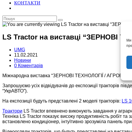
КОНТАКТИ
LS Tractor на виставці “ЗЕРНОВІ ТЕ
Ми 
пре
Автор
UMG
запису:
Запис
11.02.2021
опубліковано:
Категорія
Новини
запису:
Коментарі
0 Коментарів
запису:
Міжнародна виставка “ЗЕРНОВІ ТЕХНОЛОГІЇ / АГРОВЕСНА” 
Запрошуємо усіх відвідувачів до експозиції тракторів пів
“УкрАВТО”).
На експозиції будуть представлені 2 моделі тракторів:
LS 
Трактори
LS Tractor впевнено виконують завдання у аграр
Техніка LS Tractor показує високу продуктивність робіт та
встановлено кондиціонер, інтуїтивно зрозуміла панель при
Відеоогляди тракторів, що будуть представлені на вистав