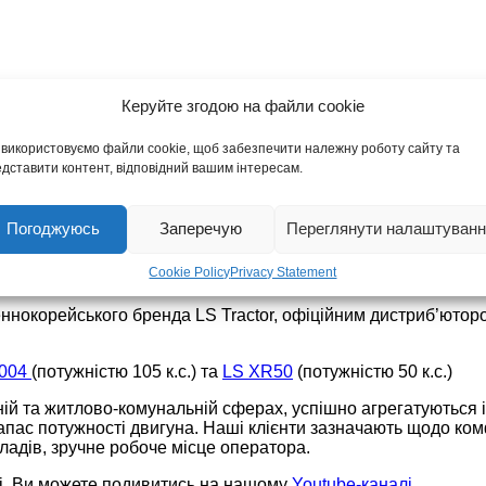
Керуйте згодою на файли cookie
ХНОЛОГІЇ-2021”
використовуємо файли cookie, щоб забезпечити належну роботу сайту та
дставити контент, відповідний вашим інтересам.
Погоджуюсь
Заперечую
Переглянути налаштуванн
Cookie Policy
Privacy Statement
відбудеться 16-18 лютого 2021 року у Міжнародному виста
деннокорейського бренда LS Tractor, офіційним дистриб’юто
1004
(потужністю 105 к.с.) та
LS XR50
(потужністю 50 к.с.)
ній та житлово-комунальній сферах, успішно агрегатуються 
 запас потужності двигуна. Наші клієнти зазначають щодо ко
ладів, зручне робоче місце оператора.
ці, Ви можете подивитись на нашому
Youtube-каналі
.