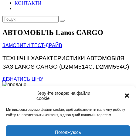
КОНТАКТИ
АВТОМОБІЛЬ Lanos CARGO
ЗАМОВИТИ ТЕСТ-ДРАЙВ
ТЕХНІЧНІ ХАРАКТЕРИСТИКИ АВТОМОБІЛЯ
ЗАЗ LANOS CARGO (D2MM514C, D2MM554C)
ДІЗНАТИСЬ ЦІНУ
Керуйте згодою на файли
cookie
БАЗОВЕ ОБЛАДНАННЯ:
Ми використовуємо файли cookie, щоб забезпечити належну роботу
Гідропідсилювач керма
сайту та представити контент, відповідний вашим інтересам.
Аудіопідготовка
Задні протитуманні фари
Електрорегулювання фар
Погоджуюсь
Підігрів зовнішніх дзеркал