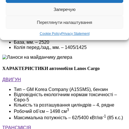
Подушка безпеки водія
Дзеркала з повторювачами поворотів
Заперечую
Кондиціонер для
D2MM554C
ЗАГАЛЬНІ ХАРАКТЕРИСТИКИ:
Переглянути налаштування
Габаритні розміри, довжина/ширина/висота, мм. –
Cookie Policy
Privacy Statement
4247/1678/1908
База, мм. – 2520
Колія перед./зад., мм. – 1405/1425
ХАРАКТЕРИСТИКИ автомобіля Lanos Cargo
ДВИГУН
Тип – GM Korea Company (A15SMS), бензин
Відповідність екологічним нормам токсичності –
Євро-5
Кількість та розташування циліндрів – 4, рядне
3
Робочий об’єм – 1498 см
-1
Максимальна потужність – 62/5400 кВт/хв
(85 к.с.)
ТРАНСМІСІЯ